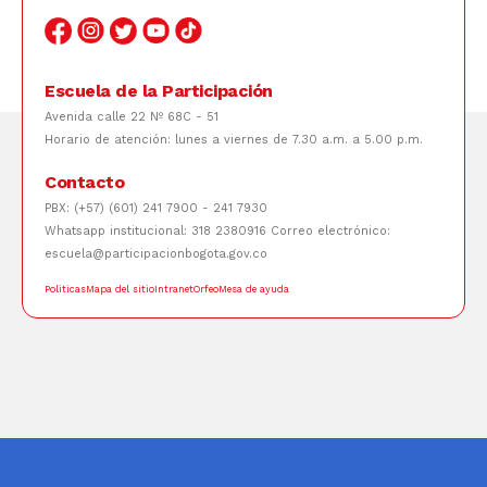
Escuela de la Participación
Avenida calle 22 Nº 68C - 51
Horario de atención: lunes a viernes de 7.30 a.m. a 5.00 p.m.
Contacto
PBX: (+57) (601) 241 7900 - 241 7930
Whatsapp institucional: 318 2380916 Correo electrónico:
escuela@participacionbogota.gov.co
Politicas
Mapa del sitio
Intranet
Orfeo
Mesa de ayuda